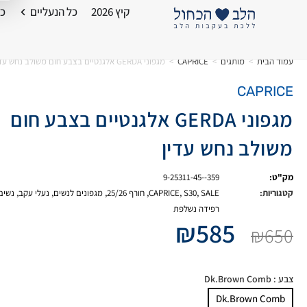
קיץ 2026
כל הנעליים
כל
עמוד הבית
>
מותגים
>
CAPRICE
>
מגפוני GERDA אלגנטיים בצבע חום משולב נחש עדין
CAPRICE
מגפוני GERDA אלגנטיים בצבע חום
משולב נחש עדין
מק"ט:
9-25311-45--359
קטגוריות:
SALE
,
S30
,
CAPRICE
,
חורף 25/26
,
מגפונים לנשים
,
נעלי עקב
,
נשים
רפידה נשלפת
₪
585
₪
650
צבע
: Dk.Brown Comb
Dk.Brown Comb