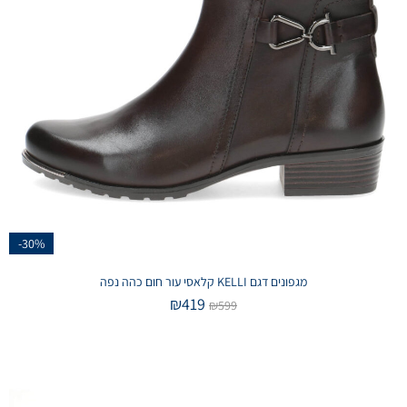
-30%
מגפונים דגם KELLI קלאסי עור חום כהה נפה
₪
419
₪
599