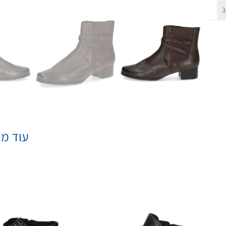
ג
עוד מא