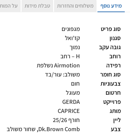
מידע נוסף
משלוחים והחזרות
טבלת מידות
על המות
סוג פריט
מגפונים
סגנון
קז'ואל
גובה עקב
נמוך
רוחב
H – רחב
רפידה
Airmotion נשלפת
סוג חומר
משולב: עור/בד
צבעוניות
חום
חרטום
מעוגל
פרוייקט
GERDA
מותג
CAPRICE
ליין
חורף 25/26
צבע
Dk.Brown Comb
,
שחור משולב