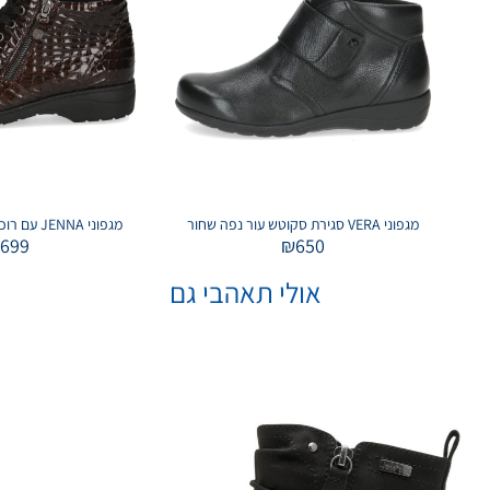
מגפוני VERA סגירת סקוטש עור נפה שחור
מגפוני JENNA עם רוכסן בצבע חום קרוקו
₪
699
₪
650
אולי תאהבי גם