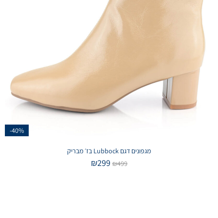
-40%
מגפונים דגם Lubbock בז׳ מבריק
₪
299
₪
499