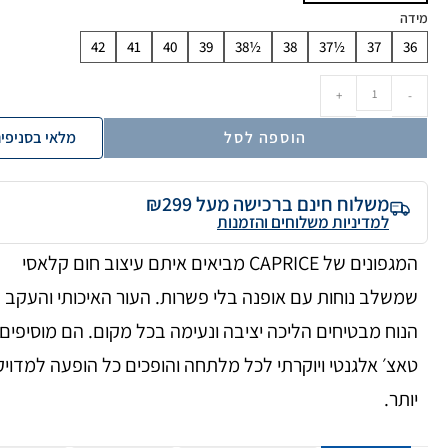
מידה
42
41
40
39
38½
38
37½
37
36
+
-
הוספה לסל
מלאי בסניפי
משלוח חינם ברכישה מעל ₪299
למדיניות משלוחים והזמנות
המגפונים של CAPRICE מביאים איתם עיצוב חום קלאסי
שמשלב נוחות עם אופנה בלי פשרות. העור האיכותי והעקב
הנוח מבטיחים הליכה יציבה ונעימה בכל מקום. הם מוסיפים
טאצ׳ אלגנטי ויוקרתי לכל מלתחה והופכים כל הופעה למדוי
יותר.