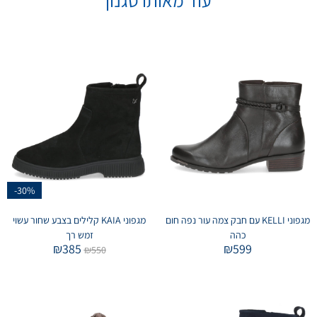
-30%
מגפוני KELLI עם חבק צמה עור נפה חום
מגפוני KAIA קלילים בצבע שחור עשוי
כהה
זמש רך
₪
385
₪
599
₪
550