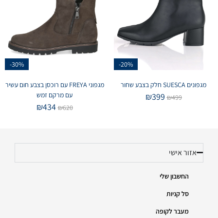
-30%
-20%
מגפונים SUESCA חלק בצבע שחור
מגפוני FREYA עם רוכסן בצבע חום עשיר
עם מרקם זמש
₪
399
₪
499
₪
434
₪
620
אזור אישי
החשבון שלי
סל קניות
מעבר לקופה