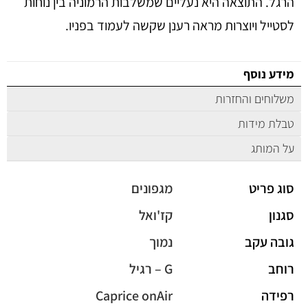
הרגל. התוצאה היא נעליים שמשלבות הרמוניה בין נוחות
לסטייל ויוצרות מראה רענן שקשה לעמוד בפניו.
מידע נוסף
משלוחים והחזרות
טבלת מידות
על המותג
סוג פריט
מגפונים
סגנון
קז'ואל
גובה עקב
נמוך
רוחב
G – רגיל
רפידה
Caprice onAir