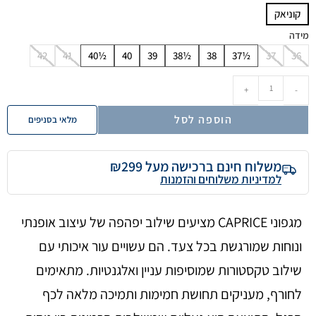
קוניאק
מידה
42
41
40½
40
39
38½
38
37½
37
36
+
-
הוספה לסל
מלאי בסניפים
משלוח חינם ברכישה מעל ₪299
למדיניות משלוחים והזמנות
מגפוני CAPRICE מציעים שילוב יפהפה של עיצוב אופנתי
ונוחות שמורגשת בכל צעד. הם עשויים עור איכותי עם
שילוב טקסטורות שמוסיפות עניין ואלגנטיות. מתאימים
לחורף, מעניקים תחושת חמימות ותמיכה מלאה לכף