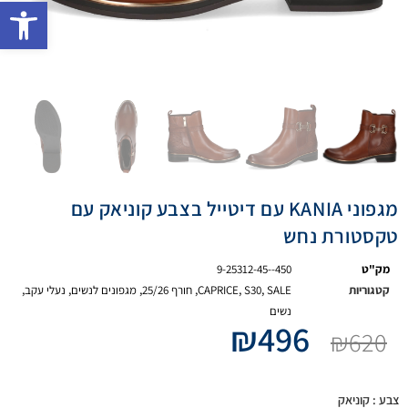
פתח 
מגפוני KANIA עם דיטייל בצבע קוניאק עם
טקסטורת נחש
מק"ט
9-25312-45--450
קטגוריות
SALE
,
S30
,
CAPRICE
,
חורף 25/26
,
מגפונים לנשים
,
נעלי עקב
,
נשים
₪
496
₪
620
צבע
: קוניאק