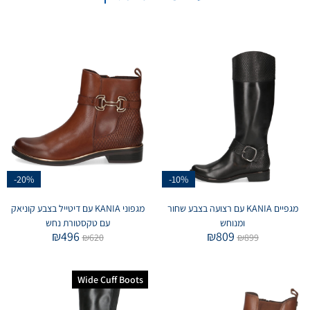
-20%
-10%
מגפיים KANIA עם רצועה בצבע שחור
מגפוני KANIA עם דיטייל בצבע קוניאק
ומנוחש
עם טקסטורת נחש
₪
496
₪
809
₪
620
₪
899
Wide Cuff Boots