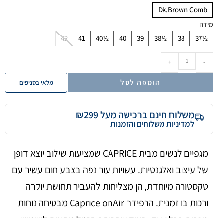
Dk.Brown Comb
מידה
42
41
40½
40
39
38½
38
37½
+
-
הוספה לסל
מלאי בסניפים
משלוח חינם ברכישה מעל ₪299
למדיניות משלוחים והזמנות
מגפיים לנשים מבית CAPRICE שמציעות שילוב יוצא דופן
של עיצוב ואלגנטיות. עשויות עור נפה בצבע חום עשיר עם
טקסטורה מיוחדת, הן מצליחות להעביר תחושת יוקרה
ורכות בו זמנית. הרפידה Caprice onAir מבטיחה נוחות