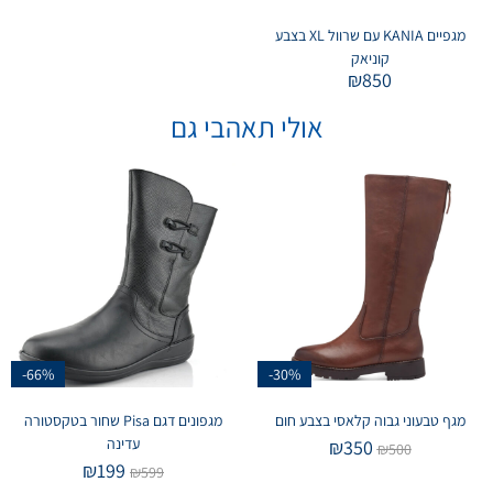
מגפיים KANIA עם שרוול XL בצבע
קוניאק
₪
850
אולי תאהבי גם
-66%
-30%
מגף טבעוני גבוה קלאסי בצבע חום
מגפונים דגם Pisa שחור בטקסטורה
עדינה
₪
350
₪
500
₪
199
₪
599