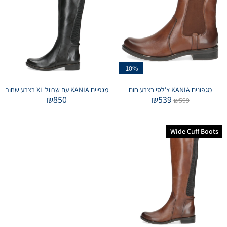
-10%
מגפונים KANIA צ'לסי בצבע חום
מגפיים KANIA עם שרוול XL בצבע שחור
₪
850
₪
539
₪
599
Wide Cuff Boots