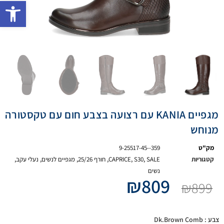
פתח 
מגפיים KANIA עם רצועה בצבע חום עם טקסטורה
מנוחש
מק"ט
9-25517-45--359
קטגוריות
SALE
,
S30
,
CAPRICE
,
חורף 25/26
,
מגפיים לנשים
,
נעלי עקב
,
נשים
₪
809
₪
899
צבע
: Dk.Brown Comb