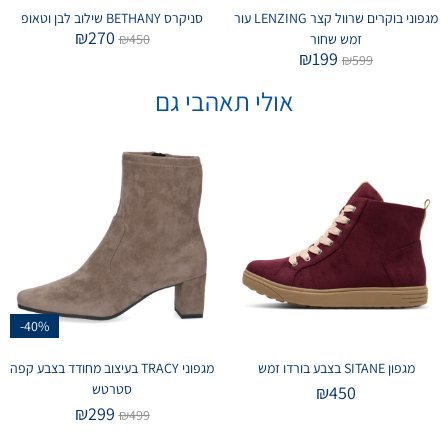
מגפוני בוקרים שרוול קצר LENZING עור
סניקרס BETHANY שילוב לבן וטאופ
₪
270
זמש שחור
450
₪
₪
199
₪
599
אולי תאהבי גם
-40%
מגפון SITANE בצבע בורדו זמש
מגפוני TRACY בעיצוב מחודד בצבע קפה
סטרטש
₪
450
₪
299
₪
499