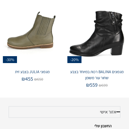
-30%
-20%
מגפונים BALINA רכות במיוחד בצבע
מגפוני JULIA בצבע זית
שחור עור משומן
₪
455
₪
650
₪
559
₪
699
אזור אישי
החשבון שלי