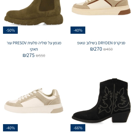
-50%
-40%
סניקרס DRYDEN בשילוב טאופ
מגפון על סוליה סלעית PRESOV עור
₪
270
450
₪
חאקי
₪
275
₪
550
-40%
-66%