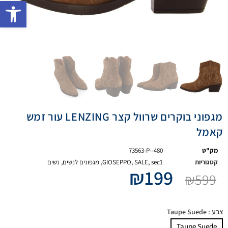
פתח 
מגפוני בוקרים שרוול קצר LENZING עור זמש
קאמל
מק"ט
73563-P--480
קטגוריות
sec1
,
SALE
,
GIOSEPPO
,
מגפונים לנשים
,
נשים
₪
199
₪
599
צבע
: Taupe Suede
Taupe Suede