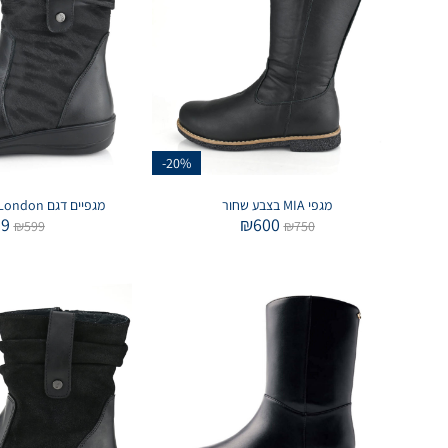
-20%
מגפי MIA בצבע שחור
מגפיים דגם London בצבע שחור חלק
39
₪
600
₪
599
₪
750