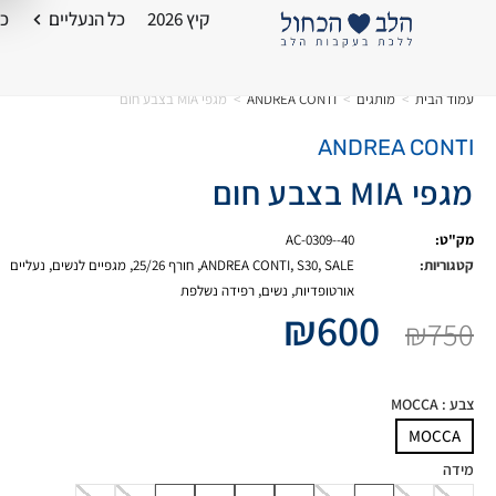
קיץ 2026
כל הנעליים
כל
עמוד הבית
>
מותגים
>
ANDREA CONTI
>
מגפי MIA בצבע חום
ANDREA CONTI
מגפי MIA בצבע חום
מק"ט:
AC-0309--40
קטגוריות:
SALE
,
S30
,
ANDREA CONTI
,
חורף 25/26
,
מגפיים לנשים
,
נעליים
אורטופדיות
,
נשים
,
רפידה נשלפת
₪
600
₪
750
צבע
: MOCCA
MOCCA
מידה