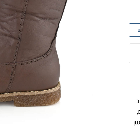
ם
ב
,
ון