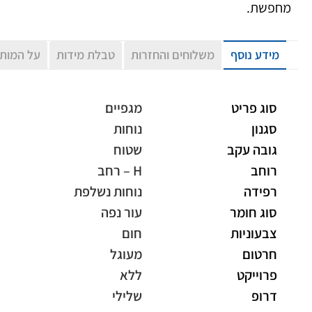
מחפשת.
מידע נוסף
משלוחים והחזרות
טבלת מידות
על המות
סוג פריט
מגפיים
סגנון
נוחות
גובה עקב
שטוח
רוחב
H – רחב
רפידה
נוחות נשלפת
סוג חומר
עור נפה
צבעוניות
חום
חרטום
מעוגל
פרוייקט
ללא
דרופ
שלילי