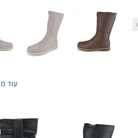
ג
עוד מא