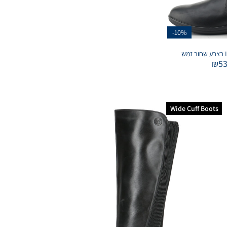
-10%
₪
5
Wide Cuff Boots