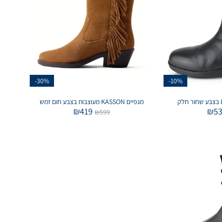
-30%
-10%
מגפיים KASSON מעוצבות בצבע חום זמש
₪
419
₪
5
₪
599