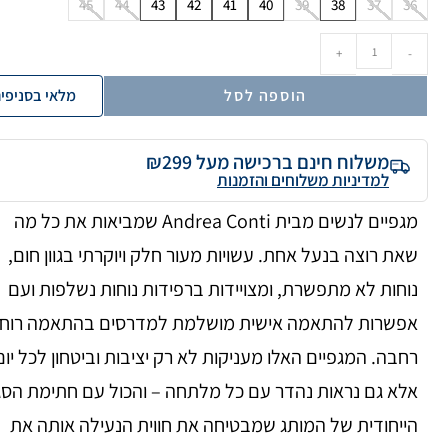
45
44
43
42
41
40
39
38
37
36
+
-
הוספה לסל
מלאי בסניפי
משלוח חינם ברכישה מעל ₪299
למדיניות משלוחים והזמנות
מגפיים לנשים מבית Andrea Conti שמביאות את כל מה
שאת רוצה בנעל אחת. עשויות מעור חלק ויוקרתי בגוון חום,
נוחות לא מתפשרת, ומצויידות ברפידות נוחות נשלפות ועם
אפשרות להתאמה אישית מושלמת למדרסים בהתאמה רוח
רחבה. המגפיים האלו מעניקות לא רק יציבות וביטחון לכל יום
אלא גם נראות נהדר עם כל מלתחה – והכול עם חתימת הסגנ
הייחודית של המותג שמבטיחה את חווית הנעילה אותה את