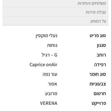
משלוחים והחזרות
טבלת מידות
על המותג
סוג פריט
נעלי מוקסין
סגנון
נוחות
רוחב
G – רגיל
רפידה
Caprice onAir
סוג חומר
עור נפה
צבעוניות
אפור
חרטום
מרובע
פרוייקט
VERENA