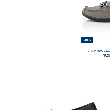
-40%
₪
2