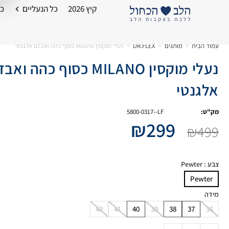
קיץ 2026
כל הנעליים
כל
עמוד הבית
>
מותגים
>
DR.FLEX
>
נעלי מוקסין Milano כסוף כהה ואבזם אלגנטי
נעלי מוקסין MILANO כסוף כהה וא
אלגנטי
מק"ט:
5800-0317--LF
₪
299
₪
499
צבע
: Pewter
Pewter
מידה
42
41
40
39
38
37
36