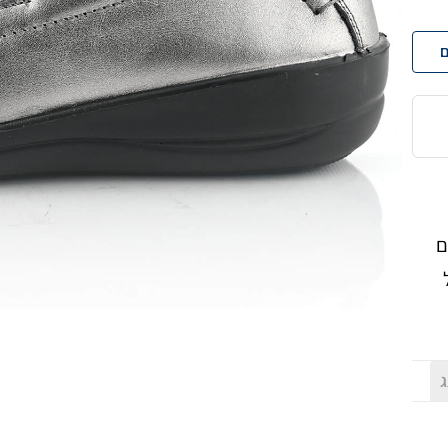
ם
ם
ג