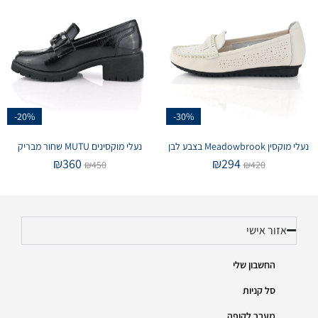
-20%
-30%
נעלי מוקסין Meadowbrook בצבע לבן
נעלי מוקסינים MUTU שחור מבריק
₪
360
₪
294
₪
450
₪
420
אזור אישי
החשבון שלי
סל קניות
מעבר לקופה