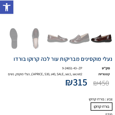
פתח 
נעלי מוקסינים מבריקות עור לכה קרוקו בורדו
מק"ט
9-24651-43--ZP
קטגוריות
secret2
,
sec1
,
SALE
,
s40
,
S30
,
CAPRICE
,
נעלי מוקסין
,
נשים
₪
315
₪
450
צבע
: בורדו קרוקו
בורדו קרוקו
מידה