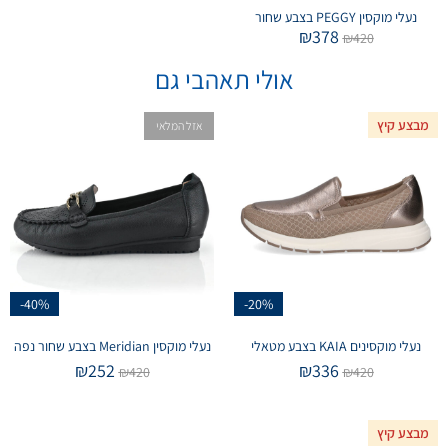
נעלי מוקסין PEGGY בצבע שחור
₪
378
₪
420
אולי תאהבי גם
מבצע קיץ
אזל המלאי
-40%
-20%
נעלי מוקסינים KAIA בצבע מטאלי
נעלי מוקסין Meridian בצבע שחור נפה
₪
252
₪
336
₪
420
₪
420
מבצע קיץ