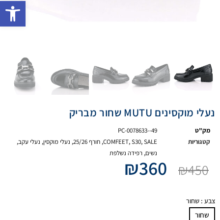
פתח 
נעלי מוקסינים MUTU שחור מבריק
מק"ט
PC-0078633--49
קטגוריות
SALE
,
S30
,
COMFEET
,
חורף 25/26
,
נעלי מוקסין
,
נעלי עקב
,
נשים
,
רפידה נשלפת
₪
360
₪
450
צבע
: שחור
שחור