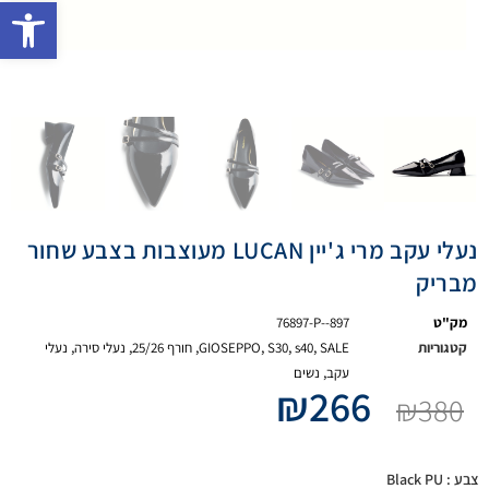
פתח 
נעלי עקב מרי ג'יין LUCAN מעוצבות בצבע שחור
מבריק
מק"ט
76897-P--897
קטגוריות
SALE
,
s40
,
S30
,
GIOSEPPO
,
חורף 25/26
,
נעלי סירה
,
נעלי
עקב
,
נשים
₪
266
₪
380
צבע
: Black PU