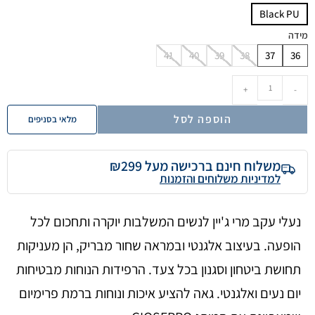
Black PU
מידה
41
40
39
38
37
36
+
-
הוספה לסל
מלאי בסניפים
משלוח חינם ברכישה מעל ₪299
למדיניות משלוחים והזמנות
נעלי עקב מרי ג'יין לנשים המשלבות יוקרה ותחכום לכל
הופעה. בעיצוב אלגנטי ובמראה שחור מבריק, הן מעניקות
תחושת ביטחון וסגנון בכל צעד. הרפידות הנוחות מבטיחות
יום נעים ואלגנטי. גאה להציע איכות ונוחות ברמת פרימיום