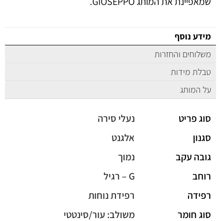
שמאפיינת את המותג GIOSEPPO.
מידע נוסף
משלוחים והחזרות
טבלת מידות
על המותג
סוג פריט
נעלי סירה
סגנון
אלגנט
גובה עקב
נמוך
רוחב
G – רגיל
רפידה
רפידת נוחות
סוג חומר
משולב: עור/סינטטי