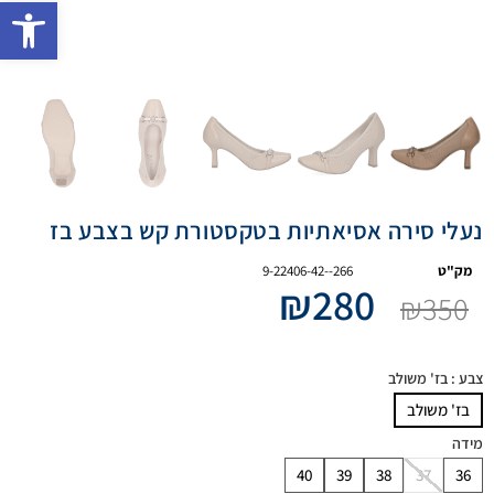
פתח 
נעלי סירה אסיאתיות בטקסטורת קש בצבע בז
מק"ט
9-22406-42--266
₪
280
₪
350
צבע
: בז' משולב
בז' משולב
מידה
40
39
38
37
36