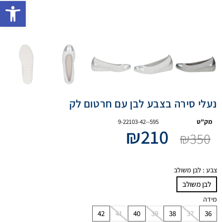
פתח 
נעלי סירה בצבע לבן עם חרטום לק
מק"ט
9-22103-42--595
₪
210
₪
350
צבע
: לבן משולב
לבן משולב
מידה
42
41
40
39
38
37
36