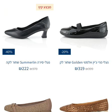
מבצע קיץ
-40%
-20%
נעלי מרי ג'יין אלסטי Golden שחור לק
נעלי סירה Summerlin שחור לקה
₪
222
₪
319
₪
370
₪
399