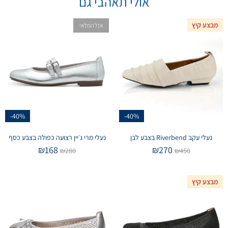
אולי תאהבי גם
מבצע קיץ
אזל המלאי
-40%
-40%
נעלי עקב Riverbend בצבע לבן
נעלי מרי ג׳יין רצועה כפולה בצבע כסף
₪
168
₪
270
₪
280
₪
450
מבצע קיץ