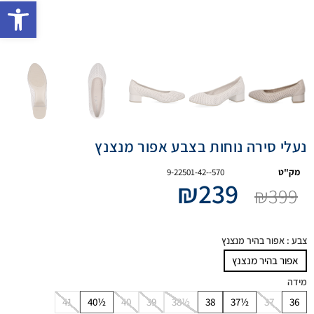
פתח 
נעלי סירה נוחות בצבע אפור מנצנץ
מק"ט
9-22501-42--570
₪
239
₪
399
צבע
: אפור בהיר מנצנץ
אפור בהיר מנצנץ
מידה
41
40½
40
39
38½
38
37½
37
36