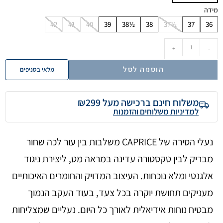
מידה
42
41
40
39
38½
38
37½
37
36
+
-
הוספה לסל
מלאי בסניפים
משלוח חינם ברכישה מעל ₪299
למדיניות משלוחים והזמנות
נעלי הסירה של CAPRICE משלבות בין עור לכה שחור
מבריק לבין טקסטורה עדינה במראה מט, ליצירת ניגוד
אלגנטי ומלא נוכחות. העיצוב המדויק והחומרים האיכותיים
מעניקים תחושת יוקרה בכל צעד, בעוד העקב הנמוך
מבטיח נוחות אידיאלית לאורך כל היום. נעליים שמצליחות