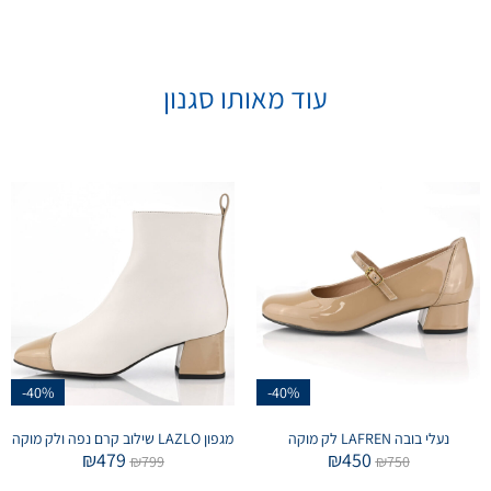
עוד מאותו סגנון
-40%
-40%
נעלי בובה LAFREN לק מוקה
מגפון LAZLO שילוב קרם נפה ולק מוקה
₪
479
₪
450
₪
799
₪
750