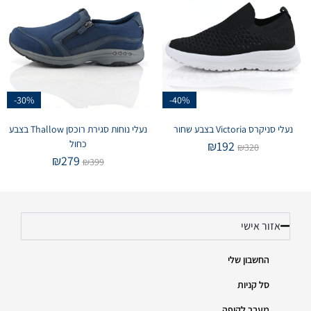
-30%
-40%
נעלי סניקרס Victoria בצבע שחור
נעלי נוחות סגירת רוכסן Thallow בצבע
כחול
₪
192
₪
320
₪
279
₪
399
אזור אישי
החשבון שלי
סל קניות
מעבר לקופה