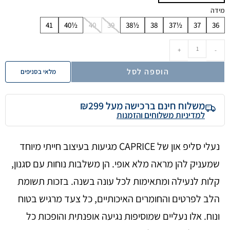
מידה
41
40½
40
39
38½
38
37½
37
36
+
-
הוספה לסל
מלאי בסניפים
משלוח חינם ברכישה מעל ₪299
למדיניות משלוחים והזמנות
נעלי סליפ און של CAPRICE מגיעות בעיצוב חייתי מיוחד
שמעניק להן מראה מלא אופי. הן משלבות נוחות עם סגנון,
קלות לנעילה ומתאימות לכל עונה בשנה. בזכות תשומת
הלב לפרטים והחומרים האיכותיים, כל צעד מרגיש בטוח
ונוח. אלו נעליים שמוסיפות נגיעה אופנתית והופכות כל