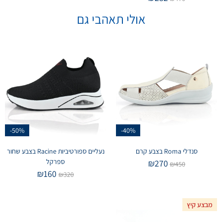
אולי תאהבי גם
-50%
-40%
סנדלי Roma בצבע קרם
נעליים ספורטיביות Racine בצבע שחור
ספרקל
₪
270
₪
450
₪
160
₪
320
מבצע קיץ