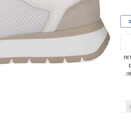
ם
רות
ה
ג