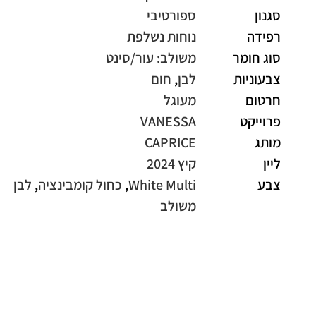
סגנון
ספורטיבי
רפידה
נוחות נשלפת
סוג חומר
משולב: עור/סינט
צבעוניות
לבן
,
חום
חרטום
מעוגל
פרוייקט
VANESSA
מותג
CAPRICE
ליין
קיץ 2024
צבע
White Multi
,
כחול קומבינציה
,
לבן
משולב