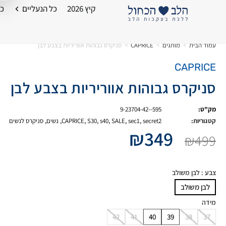
קיץ 2026
כל הנעליים
כל
עמוד הבית
>
מותגים
>
CAPRICE
>
סניקרס גבוהות אווריריות בצבע לבן
CAPRICE
סניקרס גבוהות אווריריות בצבע לבן
מק"ט:
9-23704-42--595
קטגוריות:
secret2
,
sec1
,
SALE
,
s40
,
S30
,
CAPRICE
,
נשים
,
סניקרס לנשים
₪
349
₪
499
צבע
: לבן משולב
לבן משולב
מידה
42
41
40
39
38
37