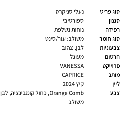
סוג פריט
נעלי סניקרס
סגנון
ספורטיבי
רפידה
נוחות נשלפת
סוג חומר
משולב: עור/סינט
צבעוניות
לבן
,
צהוב
חרטום
מעוגל
פרוייקט
VANESSA
מותג
CAPRICE
ליין
קיץ 2024
צבע
Orange Comb
,
כחול קומבינציה
,
לבן
משולב