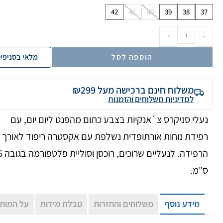
42
41
40
39
38
37
+
-
הוספה לסל
מלאי בסניפי
משלוח חינם ברכישה מעל ₪299
למדיניות משלוחים והזמנות
נעלי סניקרס צ`אנקיות בצבע כתום מהפנט ליום יום, עם
רפידת נוחות אורתופדית נשלפת עם אקסטרה ריפוד לאורך
הרפידה. לנעל
ס"מ.
מידע נוסף
משלוחים והחזרות
טבלת מידות
על המות