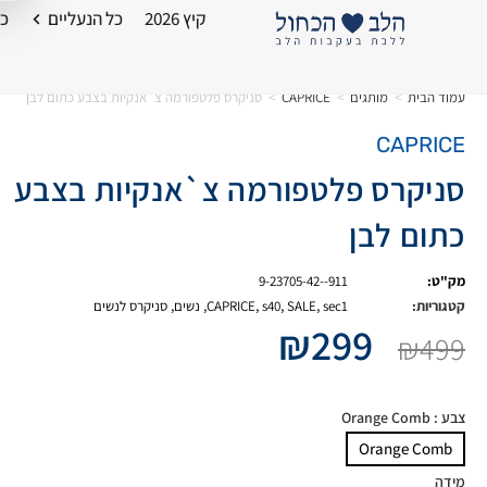
קיץ 2026
כל הנעליים
כל
עמוד הבית
>
מותגים
>
CAPRICE
>
סניקרס פלטפורמה צ`אנקיות בצבע כתום לבן
CAPRICE
סניקרס פלטפורמה צ`אנקיות בצבע
כתום לבן
מק"ט:
9-23705-42--911
קטגוריות:
sec1
,
SALE
,
s40
,
CAPRICE
,
נשים
,
סניקרס לנשים
₪
299
₪
499
צבע
: Orange Comb
Orange Comb
מידה