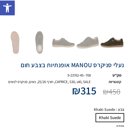
פתח 
נעלי סניקרס MANOU אופנתיות בצבע חום
מק"ט
9-23762-45--708
קטגוריות
SALE
,
s40
,
S30
,
CAPRICE
,
חורף 25/26
,
נשים
,
סניקרס לנשים
₪
315
₪
450
צבע
: Khaki Suede
Khaki Suede
מידה