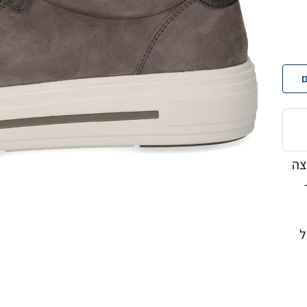
ם
רוצה
ל