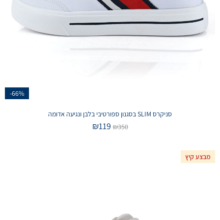
-66%
סניקרס SLIM בסגנון ספורטיבי בלבן ונגיעה אדומה
₪
119
₪
350
מבצע קיץ