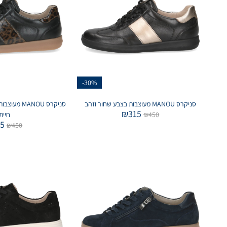
-30%
סניקרס MANOU מעוצבות בצבע שחור וזהב
סניקרס ANOU
₪
315
450
₪
חיית
15
₪
450