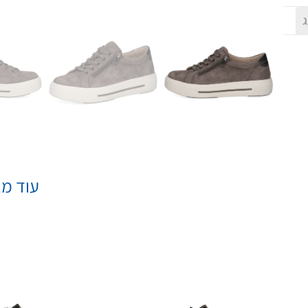
ג
עוד מא