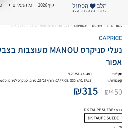
קיץ 2026
כל הנעליים
כל
עמוד הבית
>
מותגים
>
CAPRICE
>
נעלי סניקרס MANOU מעוצבות בצבע אפור
CAPRICE
נעלי סניקרס MANOU מעוצבות בצב
אפור
מק"ט:
9-23351-43--480
קטגוריות:
SALE
,
s40
,
S30
,
CAPRICE
,
חורף 25/26
,
נשים
,
סניקרס לנשים
,
פלטפ
₪
315
₪
450
צבע
: DK TAUPE SUEDE
DK TAUPE SUEDE
מידה