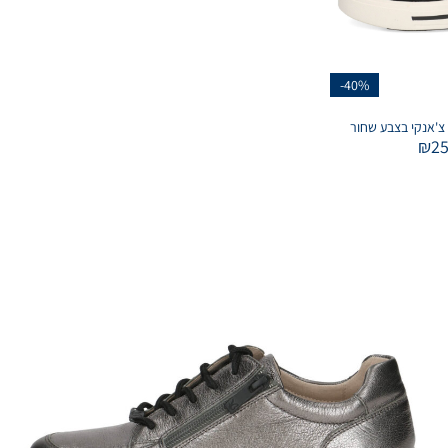
-40%
₪
2