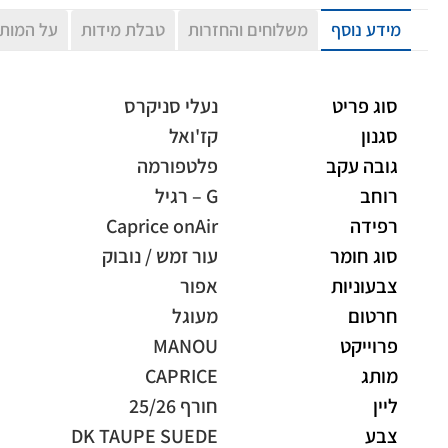
מידע נוסף
משלוחים והחזרות
טבלת מידות
על המות
סוג פריט
נעלי סניקרס
סגנון
קז'ואל
גובה עקב
פלטפורמה
רוחב
G – רגיל
רפידה
Caprice onAir
סוג חומר
עור זמש / נובוק
צבעוניות
אפור
חרטום
מעוגל
פרוייקט
MANOU
מותג
CAPRICE
ליין
חורף 25/26
צבע
DK TAUPE SUEDE