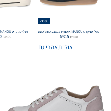
-30%
נעלי סניקרס MANOU אופנתיות בצבע כחול כהה
נעלי סניקרס MANOU צ'אנקי בצבע שחור
52
₪
315
₪
420
₪
450
אולי תאהבי גם