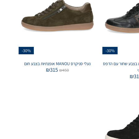
-30%
-30%
M מעוצבות בצבע שחור עם הדפס
נעלי סניקרס MANOU אופנתיות בצבע חום
₪
315
י
450
₪
₪
3