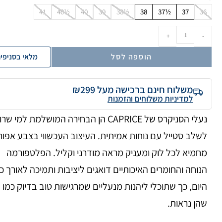
41
40½
40
39
38½
38
37½
37
36
+
-
הוספה לסל
מלאי בסניפי
משלוח חינם ברכישה מעל ₪299
למדיניות משלוחים והזמנות
נעלי הסניקרס של CAPRICE הן הבחירה המושלמת למי ש
לשלב סטייל עם נוחות אמיתית. העיצוב העכשווי בצבע אפור
מחמיא לכל לוק ומעניק מראה מודרני וקליל. הפלטפורמה
הנוחה והחומרים האיכותיים דואגים ליציבות ותמיכה לאורך כ
היום, כך שתוכלי ליהנות מנעליים שמרגישות טוב בדיוק כמו
שהן נראות.