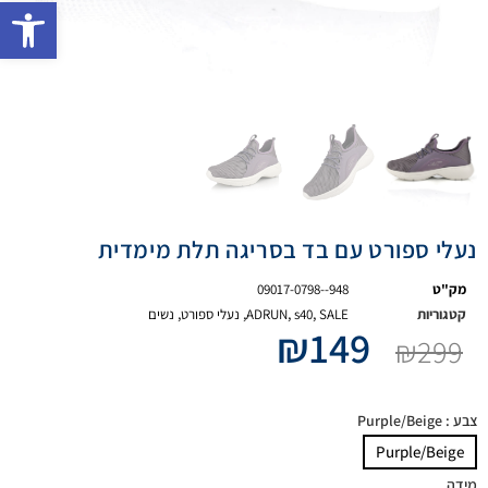
פתח 
נעלי ספורט עם בד בסריגה תלת מימדית
מק"ט
09017-0798--948
קטגוריות
SALE
,
s40
,
ADRUN
,
נעלי ספורט
,
נשים
₪
149
₪
299
צבע
: Purple/Beige
Purple/Beige
מידה