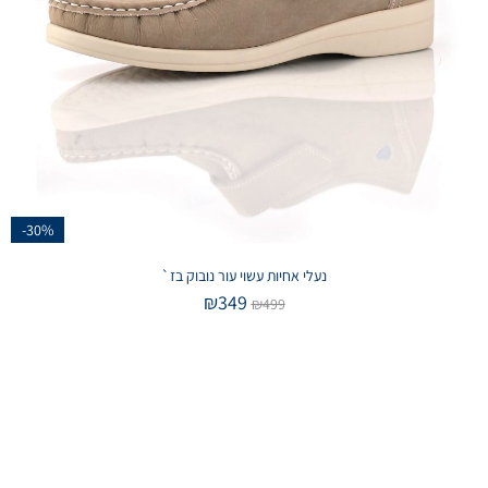
-30%
נעלי אחיות עשוי עור נובוק בז`
₪
349
₪
499