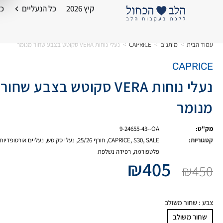
קיץ 2026
כל הנעליים
כל
עמוד הבית
>
מותגים
>
CAPRICE
>
נעלי נוחות VERA סקוטש בצבע שחור מנומר
CAPRICE
נעלי נוחות VERA סקוטש בצבע שחור
מנומר
מק"ט:
9-24655-43--OA
קטגוריות:
SALE
,
S30
,
CAPRICE
,
חורף 25/26
,
נעלי סקוטש
,
נעליים אורטופדיות
פלטפורמה
,
רפידה נשלפת
₪
405
₪
450
צבע
: שחור משולב
שחור משולב