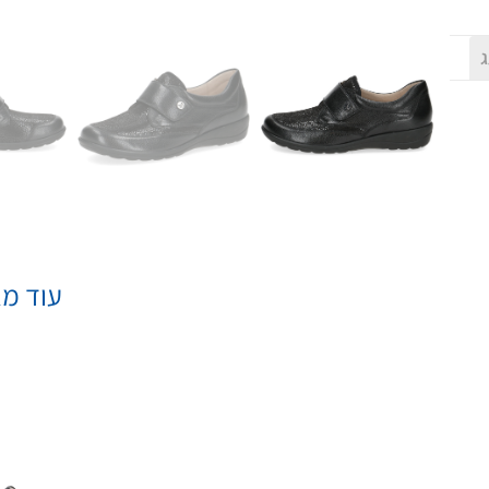
ג
עוד מא