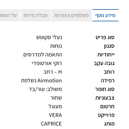
מידע נוסף
משלוחים והחזרות
טבלת מידות
על המות
סוג פריט
נעלי סקוטש
סגנון
נוחות
ייחודיות
התאמה למדרסים
גובה עקב
רוקי אורטופדי
רוחב
H – רחב
רפידה
Airmotion נשלפת
סוג חומר
משולב: עור/בד
צבעוניות
שחור
חרטום
מעוגל
פרוייקט
VERA
מותג
CAPRICE