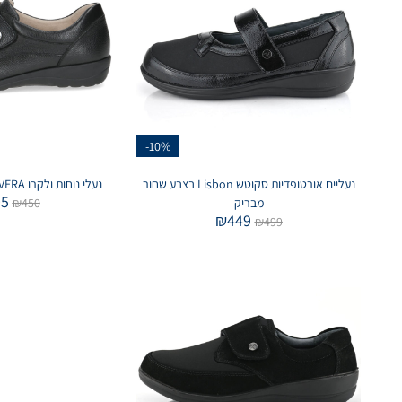
-10%
נעליים אורטופדיות סקוטש Lisbon בצבע שחור
נעלי נוחות ולקרו VERA קלאסי בצבע שחור
05
מבריק
450
₪
₪
449
₪
499