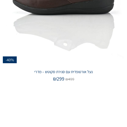
-40%
נעל אורטופדית עם סגירת סקוטש – מדרי
₪
299
₪
499