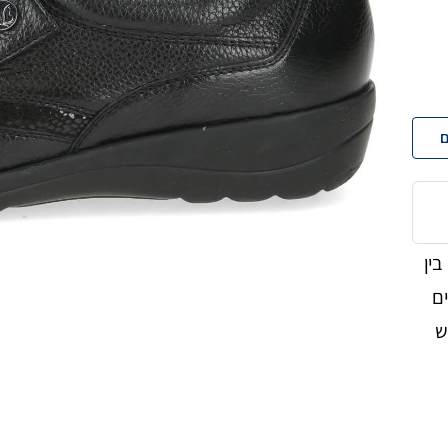
ם
ם בין
ים
ש