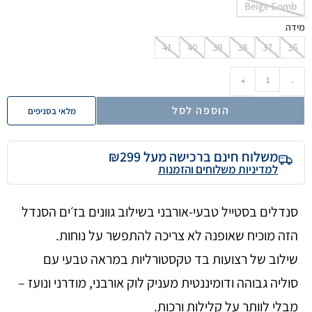
Beige Comb
מידה
41
40
39
38
37
36
+
-
הוספה לסל
מלאי בסניפים
משלוח חינם ברכישה מעל ₪299
למדיניות משלוחים והזמנות
סנדלים בסטייל טבעי-אורבני בשילוב גוונים בז׳ים הסנדל
הזה מוכיח שאופנה לא צריכה להתפשר על נוחות.
שילוב של רצועות בד טקסטורליות במראה טבעי עם
סוליה גבוהה ודומיננטית מעניק לוק אורבני, מודרני ונועז –
מבלי לוותר על קלילות ורכות.