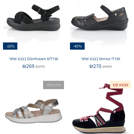
-10%
-40%
סנדלי Venice בצבע שחור
סנדלים Glenhaven בצבע שחור
₪
269
₪
270
₪
299
₪
450
מבצע קיץ
אזל המלאי