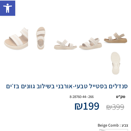
פתח 
סנדלים בסטייל טבעי-אורבני בשילוב גוונים בז׳ים
מק"ט
8-28760-44--266
₪
199
₪
399
צבע
: Beige Comb