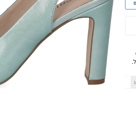
ם
.
ג