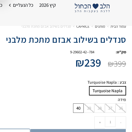
קיץ 2026
כל הנעליים
כל
עמוד הבית
>
מותגים
>
CAPRICE
>
סנדלים בשילוב אבזם מתכת מלבני
סנדלים בשילוב אבזם מתכת מלבני
מק"ט:
9-29602-42--784
₪
239
₪
399
צבע
: Turquoise Napla
Turquoise Napla
מידה
40
39
38
37
36
+
-