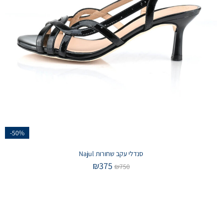
-50%
סנדלי עקב שחורות Najul
₪
375
₪
750