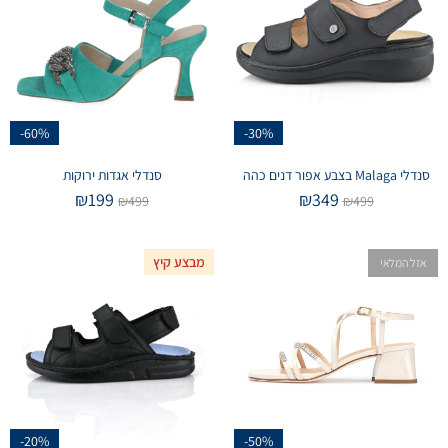
-60%
-30%
סנדלי Malaga בצבע אפור דנים כהה
סנדלי אגדות ירוקות
₪
199
₪
349
₪
499
₪
499
מבצע קיץ
אזל המלאי
-20%
-50%