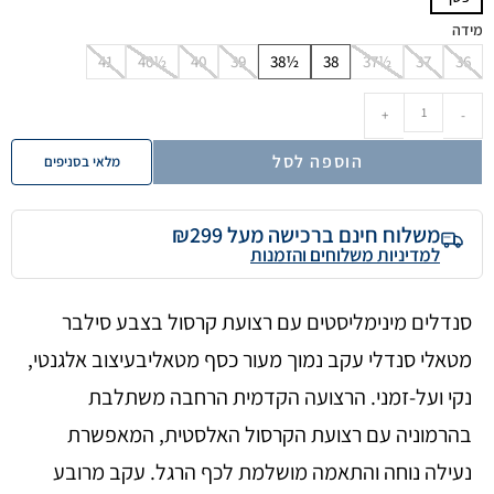
מידה
41
40½
40
39
38½
38
37½
37
36
+
-
הוספה לסל
מלאי בסניפים
משלוח חינם ברכישה מעל ₪299
למדיניות משלוחים והזמנות
סנדלים מינימליסטים עם רצועת קרסול בצבע סילבר
מטאלי סנדלי עקב נמוך מעור כסף מטאליבעיצוב אלגנטי,
נקי ועל-זמני. הרצועה הקדמית הרחבה משתלבת
בהרמוניה עם רצועת הקרסול האלסטית, המאפשרת
נעילה נוחה והתאמה מושלמת לכף הרגל. עקב מרובע