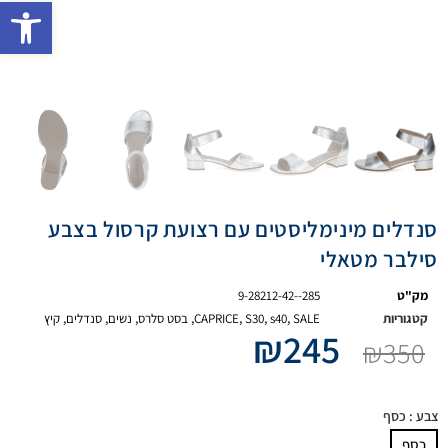
פתח 
סנדלים מינימליסטים עם רצועת קרסול בצבע
סילבר מטאלי
מק"ט
9-28212-42--285
קטגוריות
SALE
,
s40
,
S30
,
CAPRICE
,
בסט סלרס
,
נשים
,
סנדלים
,
קיץ
₪
245
₪
350
צבע
: כסף
כסף