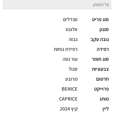
על המותג
סוג פריט
סנדלים
סגנון
אלגנט
גובה עקב
גבוה
רפידה
רפידת נוחות
סוג חומר
עור נפה
צבעוניות
סגול
חרטום
מרובע
פרוייקט
BENICE
מותג
CAPRICE
ליין
קיץ 2024