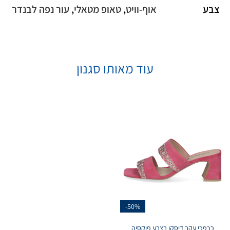
צבע
אוף-וויט
,
טאופ מטאלי
,
עור נפה לבנדר
עוד מאותו סגנון
-50%
ככפכי עקב דיסקו בצבע פוקסיה