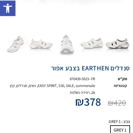
פתח 
סנדלים EARTHEN בצבע אפור
מק"ט
870439-5023--FR
קטגוריות
summersale
,
SALE
,
S30
,
EASY SPIRIT
,
נשים
,
סנדלים
,
קיץ
26
,
רפידה נשלפת
₪
378
₪
420
צבע
: GREY 1
GREY 1