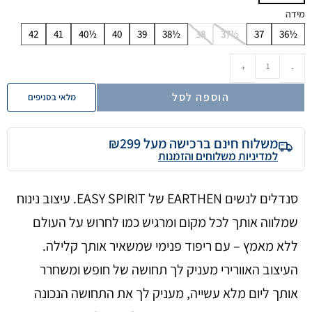
מידה
42
41
40½
40
39
38½
38
37½
37
36½
+
-
הוספה לסל
מלאי בסניפים
משלוח חינם ברכישה מעל ₪299
למדיניות משלוחים והזמנות
סנדלים לנשים EARTHEN של EASY SPIRIT. עיצוב נינוח
שמלווה אותך לכל מקום ומרגיש כמו לחרוש על העולם
ללא מאמץ – עם ריפוד פנימי שמשאיר אותך קלילה.
העיצוב האוורירי מעניק לך תחושה של חופש ומשחרר
אותך ליום מלא עשייה, מעניק לך את התחושה הנכונה