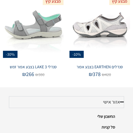
מבצע קיץ
מבצע קיץ
-30%
-10%
סנדלים EARTHEN בצבע אפור
סנדלי LAKE 3 בצבע אפור זמש
₪
266
₪
378
₪
380
₪
420
אזור אישי
החשבון שלי
סל קניות