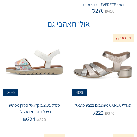
נעלי EVERETE בצבע אפור
₪
270
₪
450
אולי תאהבי גם
מבצע קיץ
-30%
-40%
סנדלי CARLA מעוצבים בצבע מטאלי
סנדל בעיצוב קז׳ואל פטרן מפתיע
בשילוב פרחים על לבן
₪
222
₪
370
₪
224
₪
320