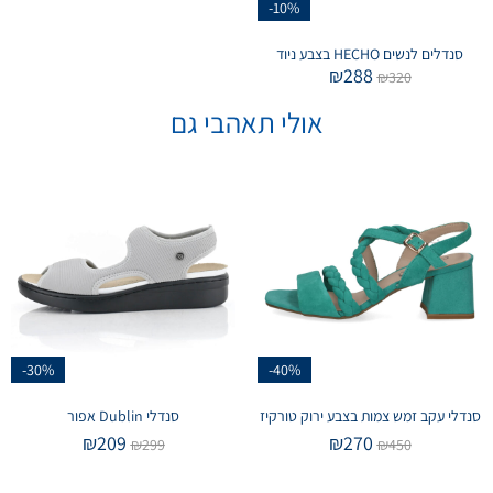
-10%
סנדלים לנשים HECHO בצבע ניוד
₪
288
₪
320
אולי תאהבי גם
-30%
-40%
סנדלי עקב זמש צמות בצבע ירוק טורקיז
סנדלי Dublin אפור
₪
209
₪
270
₪
299
₪
450