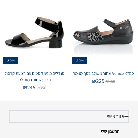
-30%
-50%
סנדלי Venice שחור משולב כסף מנומר
סנדלים מינימליסטים עם רצועת קרסול
בצבע שחור גימור לק
₪
225
₪
450
₪
245
₪
350
אזור אישי
החשבון שלי