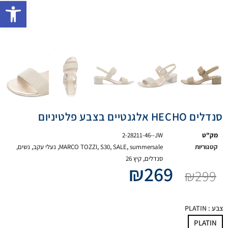
פתח 
סנדלים HECHO אלגנטיים בצבע פלטיניום
מק"ט
2-28211-46--JW
קטגוריות
summersale
,
SALE
,
S30
,
MARCO TOZZI
,
נעלי עקב
,
נשים
,
סנדלים
,
קיץ 26
₪
269
₪
299
צבע
: PLATIN
PLATIN