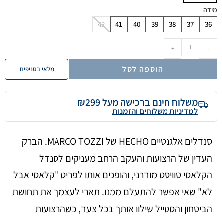
מידה
42
41
40
39
38
37
36
+
-
הוספה לסל
מלאי בסניפים
משלוח חינם ברכישה מעל ₪299
למדיניות משלוחים והזמנות
סנדלים אלגנטיים HECHO של MARCO TOZZI. הברק
העדין של הרצועות והעקב הרחב מעניקים לסנדל
הקלאסי טוויסט מודרני, והופכים אותו לפריט "קלאסי אבל
לא" שאי אפשר להתעלם ממנו. תארי לעצמך את תחושת
הביטחון והסטייל שילוו אותך בכל צעד, כשהרצועות