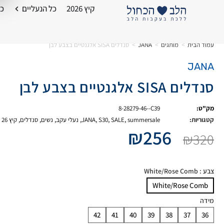
קיץ 2026
כל הנעליים
כל
עמוד הבית
>
מותגים
>
JANA
>
סנדלים SISA אלגנטיים בצבע לבן
JANA
סנדלים SISA אלגנטיים בצבע לבן
מק"ט:
8-28279-46--C39
קטגוריות:
summersale
,
SALE
,
S30
,
JANA
,
נעלי עקב
,
נשים
,
סנדלים
,
קיץ 26
₪
256
₪
320
צבע
: White/Rose Comb
White/Rose Comb
מידה
42
41
40
39
38
37
36