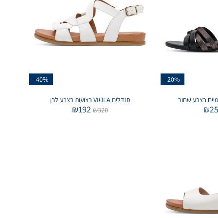
-40%
-20%
סנדלים VIOLA רצועות בצבע לבן
₪
192
₪
2
₪
320