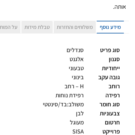
אותה.
מידע נוסף
משלוחים והחזרות
טבלת מידות
על המות
סוג פריט
סנדלים
סגנון
אלגנט
ייחודיות
טבעוני
גובה עקב
בינוני
רוחב
H – רחב
רפידה
רפידת נוחות
סוג חומר
משולב:בד/סינטטי
צבעוניות
לבן
חרטום
מעוגל
פרוייקט
SISA