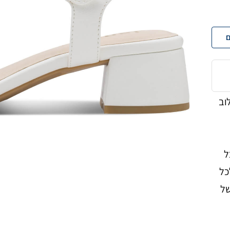
ם
השילוב
ל
כל
של