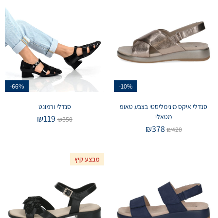
-66%
-10%
סנדלי איקס מינימליסטי בצבע טאופ
סנדלי ורמונט
מטאלי
₪
119
₪
350
₪
378
₪
420
מבצע קיץ