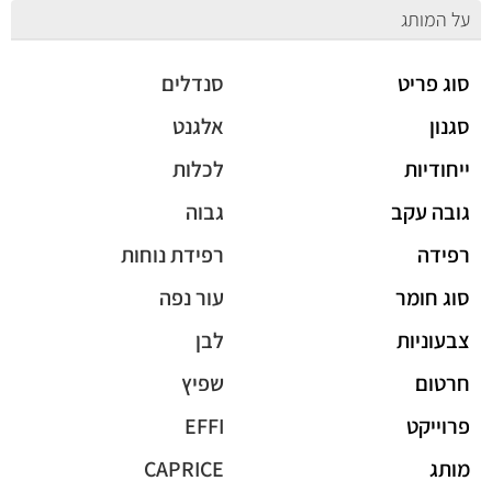
על המותג
סוג פריט
סנדלים
סגנון
אלגנט
ייחודיות
לכלות
גובה עקב
גבוה
רפידה
רפידת נוחות
סוג חומר
עור נפה
צבעוניות
לבן
חרטום
שפיץ
פרוייקט
EFFI
מותג
CAPRICE