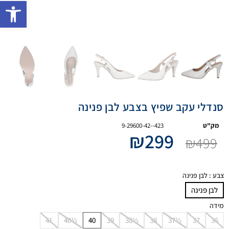
פתח 
סנדלי עקב שפיץ בצבע לבן פנינה
מק"ט
9-29600-42--423
₪
299
₪
499
צבע
: לבן פנינה
לבן פנינה
מידה
41
40½
40
39
38½
38
37½
37
36