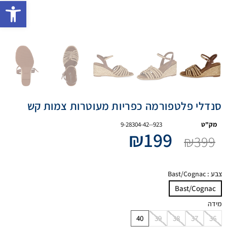
פתח 
סנדלי פלטפורמה כפריות מעוטרות צמות קש
מק"ט
9-28304-42--923
₪
199
₪
399
צבע
: Bast/Cognac
Bast/Cognac
מידה
40
39
38
37
36