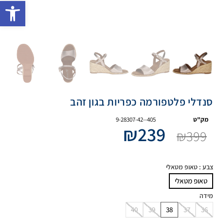
פתח 
סנדלי פלטפורמה כפריות בגון זהב
מק"ט
9-28307-42--405
₪
239
₪
399
צבע
: טאופ מטאלי
טאופ מטאלי
מידה
40
39
38
37
36