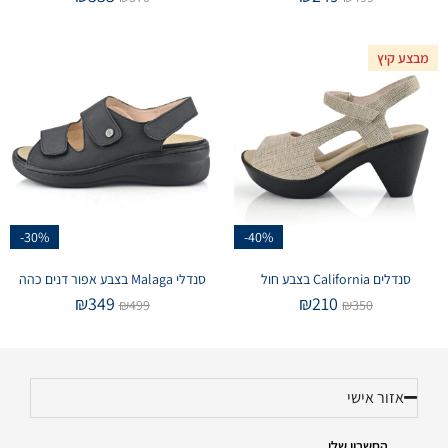
מבצע קיץ
-30%
-40%
סנדלים California בצבע חול
סנדלי Malaga בצבע אפור דנים כהה
₪
349
₪
210
₪
499
₪
350
אזור אישי
החשבון שלי