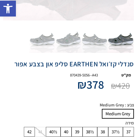
פתח 
סנדלי קז׳ואל EARTHEN סליפ און בצבע אפור
מק"ט
870439-5056--A43
₪
378
₪
420
צבע
: Medium Grey
Medium Grey
מידה
42
41
40½
40
39
38½
38
37½
37