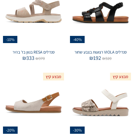
-10%
-40%
סנדלים VIOLA רצועות בצבע שחור
סנדלים RESA בגוון בז' בהיר
₪
333
₪
192
₪
370
₪
320
מבצע קיץ
מבצע קיץ
-20%
-30%