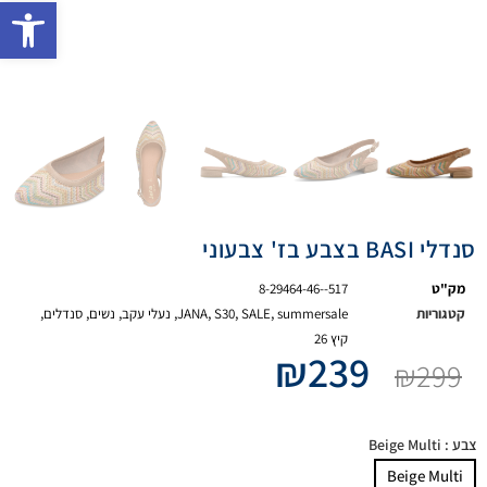
פתח 
סנדלי BASI בצבע בז' צבעוני
מק"ט
8-29464-46--517
קטגוריות
summersale
,
SALE
,
S30
,
JANA
,
נעלי עקב
,
נשים
,
סנדלים
,
קיץ 26
₪
239
₪
299
צבע
: Beige Multi
Beige Multi