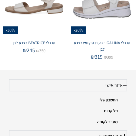
-30%
-20%
סנדלי GALINA רצועות סקוטש בצבע
סנדלי BEATRICE בצבע לבן
לבן
₪
245
₪
350
₪
319
₪
399
אזור אישי
החשבון שלי
סל קניות
מעבר לקופה