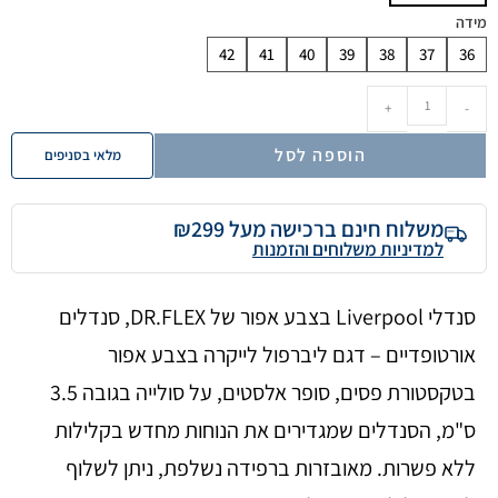
מידה
42
41
40
39
38
37
36
+
-
הוספה לסל
מלאי בסניפים
משלוח חינם ברכישה מעל ₪299
למדיניות משלוחים והזמנות
סנדלי Liverpool בצבע אפור של DR.FLEX, סנדלים
אורטופדיים – דגם ליברפול לייקרה בצבע אפור
בטקסטורת פסים, סופר אלסטים, על סולייה בגובה 3.5
ס"מ, הסנדלים שמגדירים את הנוחות מחדש בקלילות
ללא פשרות. מאובזרות ברפידה נשלפת, ניתן לשלוף