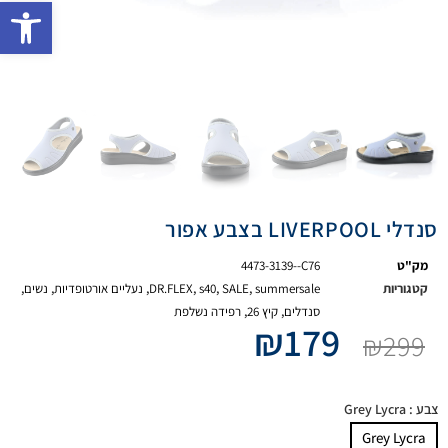
פתח 
סנדלי LIVERPOOL בצבע אפור
מק"ט
4473-3139--C76
קטגוריות
summersale
,
SALE
,
s40
,
DR.FLEX
,
נעליים אורטופדיות
,
נשים
,
סנדלים
,
קיץ 26
,
רפידה נשלפת
₪
179
₪
299
צבע
: Grey Lycra
Grey Lycra