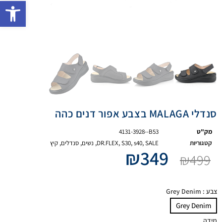
פתח 
סנדלי MALAGA בצבע אפור דנים כהה
מק"ט
4131-3928--B53
קטגוריות
SALE
,
s40
,
S30
,
DR.FLEX
,
נשים
,
סנדלים
,
קיץ
₪
349
₪
499
צבע
: Grey Denim
Grey Denim
מידה