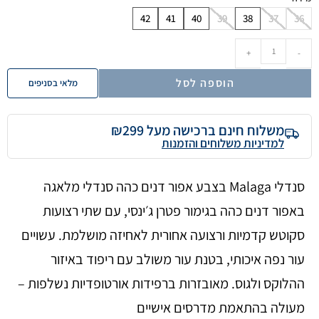
42
41
40
39
38
37
36
+
-
הוספה לסל
מלאי בסניפים
משלוח חינם ברכישה מעל ₪299
למדיניות משלוחים והזמנות
סנדלי Malaga בצבע אפור דנים כהה סנדלי מלאגה
באפור דנים כהה בגימור פטרן ג׳ינסי, עם שתי רצועות
סקוטש קדמיות ורצועה אחורית לאחיזה מושלמת. עשויים
עור נפה איכותי, בטנת עור משולב עם ריפוד באיזור
ההלוקס ולגוס. מאובזרות ברפידות אורטופדיות נשלפות –
מעולה בהתאמת מדרסים אישיים