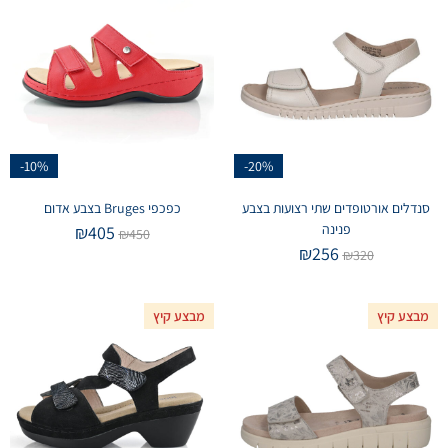
-10%
-20%
סנדלים אורטופדים שתי רצועות בצבע
כפכפי Bruges בצבע אדום
פנינה
₪
405
₪
450
₪
256
₪
320
מבצע קיץ
מבצע קיץ