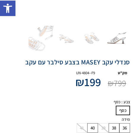
פתח 
סנדלי עקב MASEY בצבע סילבר עם עקב
מק"ט
UN-4804--F9
₪
199
₪
799
צבע
: כסף
כסף
מידה
41
40
39
38
36