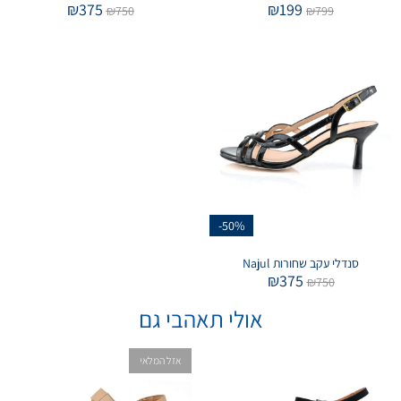
₪
375
₪
199
₪
750
₪
799
-50%
סנדלי עקב שחורות Najul
₪
375
₪
750
אולי תאהבי גם
אזל המלאי