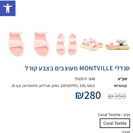
פתח 
סנדלי MONTVILLE מעוצבים בצבע קורל
מק"ט
75535-P--B48
קטגוריות
SALE
,
S30
,
GIOSEPPO
,
נשים
,
סנדלים
,
פלטפורמה
,
קיץ 26
₪
280
₪
350
צבע
: Coral Textile
Coral Textile
מידה