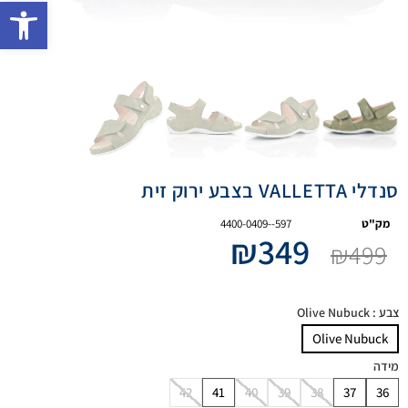
פתח 
סנדלי VALLETTA בצבע ירוק זית
מק"ט
4400-0409--597
₪
349
₪
499
צבע
: Olive Nubuck
Olive Nubuck
מידה
42
41
40
39
38
37
36