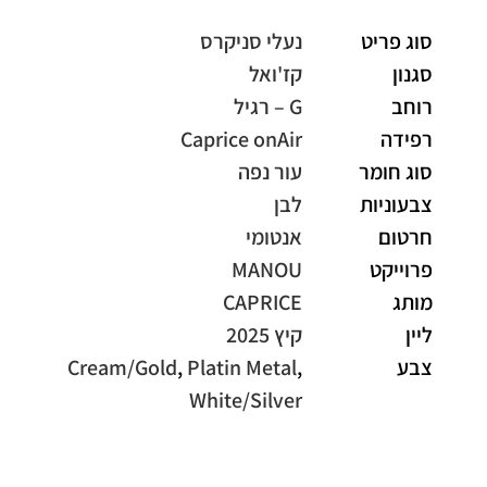
סוג פריט
נעלי סניקרס
סגנון
קז'ואל
רוחב
G – רגיל
רפידה
Caprice onAir
סוג חומר
עור נפה
צבעוניות
לבן
חרטום
אנטומי
פרוייקט
MANOU
מותג
CAPRICE
ליין
קיץ 2025
צבע
,
Platin Metal
,
Cream/Gold
White/Silver