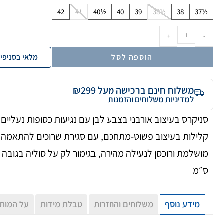
42
41
40½
40
39
38½
38
37½
+
-
הוספה לסל
מלאי בסניפי
משלוח חינם ברכישה מעל ₪299
למדיניות משלוחים והזמנות
סניקרס בעיצוב אורבני בצבע לבן עם נגיעות כסופות נעליים
קלילות בעיצוב פשוט-מתחכם, עם סגירת שרוכים להתאמה
ס״מ
מידע נוסף
משלוחים והחזרות
טבלת מידות
על המות