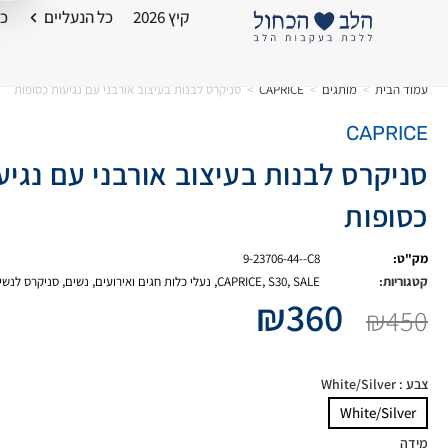
קיץ 2026
כל הנעליים
כל
עמוד הבית
>
מותגים
>
CAPRICE
>
סניקרס לבנות בעיצוב אורבני עם נגיעות כסופות
CAPRICE
סניקרס לבנות בעיצוב אורבני עם נגיע
כסופות
מק"ט:
9-23706-44--C8
קטגוריות:
SALE
,
S30
,
CAPRICE
,
נעלי כלות חגים ואירועים
,
נשים
,
סניקרס לנשי
₪
360
₪
450
צבע
: White/Silver
White/Silver
מידה