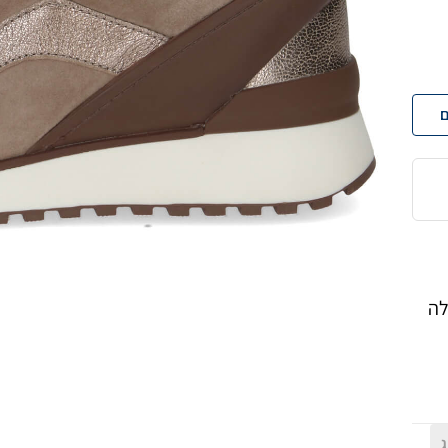
ם
לה
ג