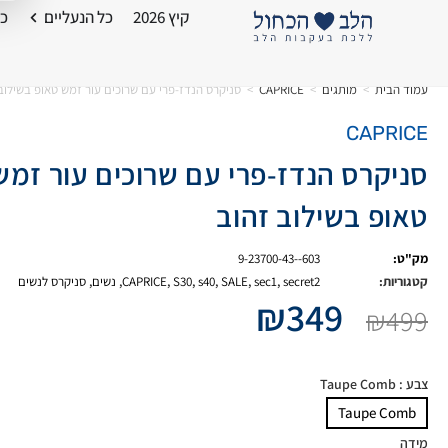
קיץ 2026
כל הנעליים
כל
עמוד הבית
>
מותגים
>
CAPRICE
>
סניקרס הנדז-פרי עם שרוכים עור זמש טאופ בשילוב
CAPRICE
סניקרס הנדז-פרי עם שרוכים עור זמש
טאופ בשילוב זהוב
מק"ט:
9-23700-43--603
קטגוריות:
secret2
,
sec1
,
SALE
,
s40
,
S30
,
CAPRICE
,
נשים
,
סניקרס לנשים
₪
349
₪
499
צבע
: Taupe Comb
Taupe Comb
מידה