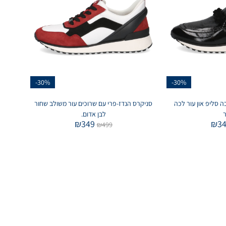
-30%
-30%
ה סליפ און עור לכה
סניקרס הנדז-פרי עם שרוכים עור משולב שחור
לבן אדום.
₪
349
₪
3
₪
499