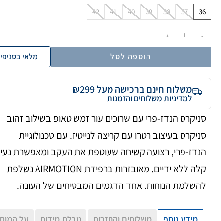
42
41
40
39
38
37
36
+
-
הוספה לסל
מלאי בסניפי
משלוח חינם ברכישה מעל ₪299
למדיניות משלוחים והזמנות
סניקרס הנדז-פרי עם שרוכים עור זמש טאופ בשילוב זהוב
סניקרס בעיצוב רטרו עם קריצה לנייטיז. עם טכנולוגיית
הנדז-פרי, רצועה קשיחה שעוטפת את העקב ומאפשרת נעי
קלה ללא ידיים. מאובזרות ברפידת AIRMOTION נשלפת
להשלמת הנוחות. אחד הדגמים המבטיחים של העונה.
מידע נוסף
משלוחים והחזרות
טבלת מידות
על המות