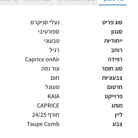
סוג פריט
נעלי סניקרס
סגנון
ספורטיבי
ייחודיות
טבעוני
רוחב
רגיל
רפידה
Caprice onAir
סוג חומר
עור נפה
צבעוניות
חום
חרטום
מעוגל
פרוייקט
KAIA
מותג
CAPRICE
ליין
חורף 24/25
צבע
Taupe Comb