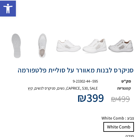
פתח 
סניקרס לבנות מאוורר על סוליית פלטפורמה
מק"ט
9-23302-44--595
קטגוריות
SALE
,
S30
,
CAPRICE
,
נשים
,
סניקרס לנשים
,
קיץ
₪
399
₪
499
צבע
: White Comb
White Comb
מידה