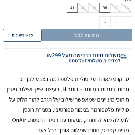
41
40
39
38
37
36
+
-
הוספה לסל
מלאי בסניפים
משלוח חינם ברכישה מעל ₪299
למדיניות משלוחים והזמנות
סניקרס מאוורר על סוליית פלטפורמה בצבע לבן הכי
נוחות, רחבות במיוחד – רוחב H, בעיצוב שיקי ושילוב פטרן
חיתוכי מעויינים שמאפשר שילוב של הגרב לתוך הלוק על
סוליית פלטפורמה בגימור ספורטיבי. בסגירת רוכסן
לנעילה מהירה ונוחה, מגיעות עם רפידת הפטנט OnAir
מבית קפריס, נוחות שמלווה אותך בכל צעד