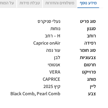
מידע נוסף
משלוחים והחזרות
טבלת מידות
על המות
סוג פריט
נעלי סניקרס
סגנון
נוחות
רוחב
H – רחב
רפידה
Caprice onAir
סוג חומר
עור נפה
צבעוניות
לבן
חרטום
אנטומי
פרוייקט
VERA
מותג
CAPRICE
ליין
קיץ 2025
צבע
Pearl Comb
,
Black Comb