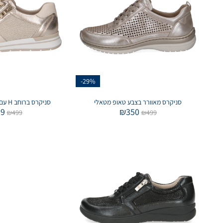
-29%
סניקרס מאוורר בצבע טאופ מטאלי
סניקרס ברוחב H עם רוכסן בצבע זהב
99
₪
350
₪
499
₪
499