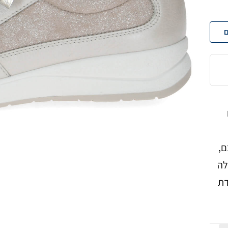
ם
ם,
לה
 רפידת