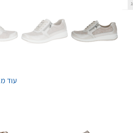
ג
עוד מא