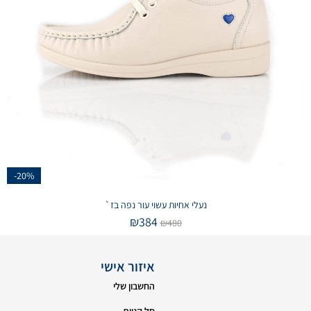
-20%
נעלי אחיות עשוי עור נפה בז`
₪
384
₪
480
איזור אישי
החשבון שלי