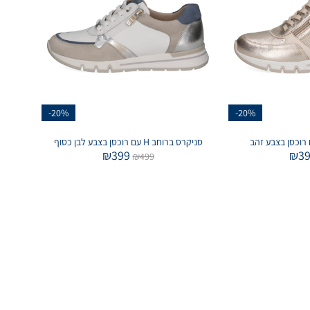
-20%
-20%
סניקרס ברוחב H עם רוכסן בצבע לבן כסוף
₪
399
₪
3
₪
499