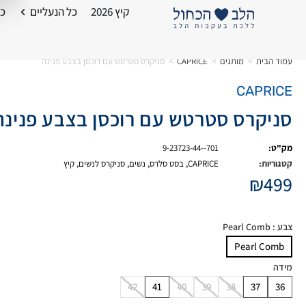
קיץ 2026
כל הנעליים
כל
עמוד הבית
>
מותגים
>
CAPRICE
>
סניקרס סטרטש עם רוכסן בצבע פנינה
CAPRICE
סניקרס סטרטש עם רוכסן בצבע פנינה
מק"ט:
9-23723-44--701
קטגוריות:
CAPRICE
,
בסט סלרס
,
נשים
,
סניקרס לנשים
,
קיץ
₪
499
צבע
: Pearl Comb
Pearl Comb
מידה
42
41
40
39
38
37
36