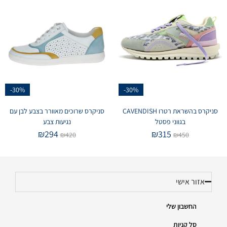
-30%
-30%
סניקרס בהשראת רטרו CAVENDISH
סניקרס שרוכים מאוורר בצבע לבן עם
בגווני פסטל
נגיעות צבע
₪
294
₪
315
₪
420
₪
450
אזור אישי
החשבון שלי
סל קניות