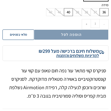
מידה
42
41
40
39
38
37
36
+
-
הוספה לסל
מלאי בסניפים
משלוח חינם ברכישה מעל ₪299
למדיניות משלוחים והזמנות
סניקרס קווי מתאר עור נפה חום טאופ עם קווי עור
קונסטרוקטיביים באווירה מטאלית מדוקדקת. לסניקרס
שרוכים ורוכסן לנעילה קלה, רפידת Airmotion נשלפת
מבית קפריס וסוליה ספורטיבית בגובה 3 ס״מ.