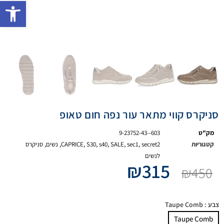
פתח 
סניקרס קווי מתאר עור נפה חום טאופ
מק"ט
9-23752-43--603
קטגוריות
secret2
,
sec1
,
SALE
,
s40
,
S30
,
CAPRICE
,
נשים
,
סניקרס
לנשים
₪
315
₪
450
צבע
: Taupe Comb
Taupe Comb