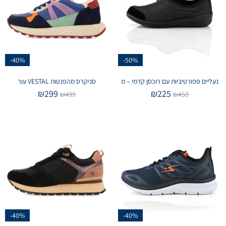
-40%
-50%
נעליים ספורטיביות עם רוכסן קדמי – מ
סניקרס מהפנטות VESTAL עור
₪
299
₪
225
₪
499
₪
450
-40%
-40%