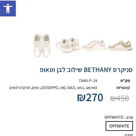
פתח 
סניקרס BETHANY שילוב לבן וטאופ
מק"ט
73445-P--24
קטגוריות
secret2
,
sec1
,
SALE
,
s40
,
GIOSEPPO
,
נשים
,
סניקרס לנשים
₪
270
₪
450
צבע
: OFFWHITE
OFFWHITE
מידה