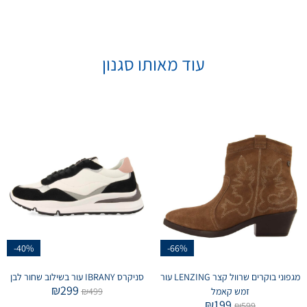
עוד מאותו סגנון
-40%
-66%
מגפוני בוקרים שרוול קצר LENZING עור
סניקרס IBRANY עור בשילוב שחור לבן
₪
299
זמש קאמל
499
₪
₪
199
₪
599