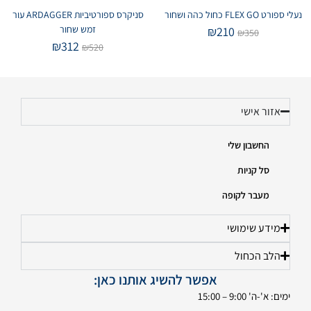
נעלי ספורט FLEX GO כחול כהה ושחור
סניקרס ספורטיביות ARDAGGER עור
זמש שחור
₪
210
₪
350
₪
312
₪
520
אזור אישי
החשבון שלי
סל קניות
מעבר לקופה
מידע שימושי
הלב הכחול
אפשר להשיג אותנו כאן:
ימים: א'-ה' 9:00 – 15:00