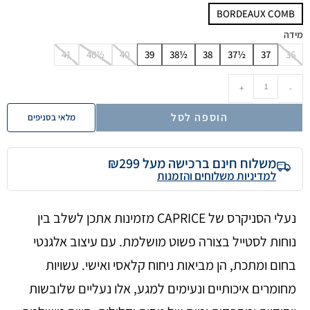
BORDEAUX COMB
מידה
41
40½
40
39
38½
38
37½
37
36
+
-
הוספה לסל
מלאי בסניפים
משלוח חינם ברכישה מעל ₪299
למדיניות משלוחים והזמנות
נעלי הסניקרס של CAPRICE מזמינות אתכן לשלב בין
נוחות לסטייל בצורה פשוט מושלמת. עם עיצוב אלגנטי
בחום ומתכת, הן מביאות ניחוח קלאסי ואישי. עשויות
מחומרים איכותיים ונעימים למגע, אלו נעליים שלובשות