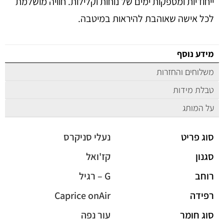
ייחודיות ומספקות ימים של נוחות וקלילות. חוויה מושלמת
לכל אישה שאוהבת להיראות במיטבה.
מידע נוסף
משלוחים והחזרות
טבלת מידות
על המותג
סוג פריט
נעלי סניקרס
סגנון
קז'ואל
רוחב
G – רגיל
רפידה
Caprice onAir
סוג חומר
עור נפה