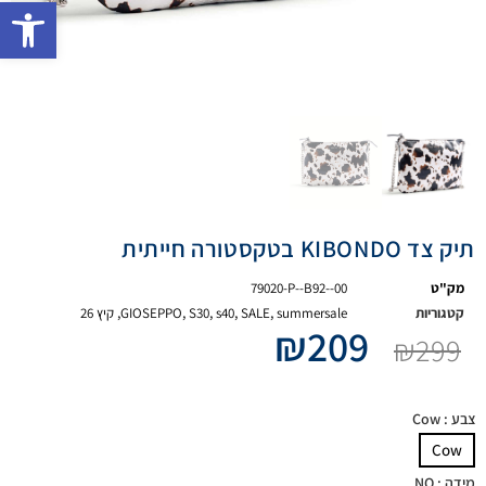
פתח 
תיק צד KIBONDO בטקסטורה חייתית
מק"ט
79020-P--B92--00
קטגוריות
summersale
,
SALE
,
s40
,
S30
,
GIOSEPPO
,
קיץ 26
₪
209
₪
299
צבע
: Cow
Cow
מידה
: NO