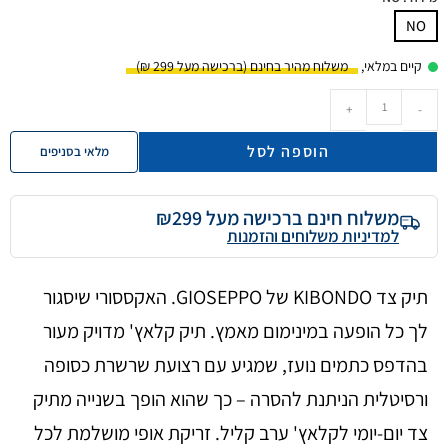
NO
קיים במלאי,
+
-
הוספה לסל
מלאי בסניפים
משלוח חינם ברכישה מעל ₪299
למדיניות משלוחים והזמנות
תיק צד KIBONDO של GIOSEPPO. האקססורי שיסגור
לך כל הופעה במינימום מאמץ. תיק קלאץ' מדויק מעור
בהדפס כתמים נועז, שמגיע עם רצועת שרשרת כסופה
ורסיטלית הניתנת להסרה – כך שהוא הופך בשנייה מתיק
צד יום-יומי לקלאץ' ערב קליל. זריקת אופי מושלמת לכל